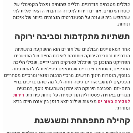
כוללים מטבחים מודרניים, חללים פתוחים וניצול מקסימלי של
שטח המגורים. אור ים דירות למכירה הן הבחירה האידיאלית למי
שמחפש בית שעונה על הסטנדרטים הגבוהים ביותר של איכות
ונוחות.
תשתיות מתקדמות וסביבה ירוקה
אחד המאפיינים הבולטים של אור ים הוא ההשקעה בתשתיות
מודרניות ובסביבה ירוקה שתורמת לאיכות החיים של התושבים.
הפרויקט מתוכנן כך שיכלול פארקים רחבי ידיים, שבילי הליכה
ואופניים, ושטחים ציבוריים שמזמינים פעילויות לכל המשפחה.
בנוסף, מוסדות חינוך חדשים, מרכזי תרבות ופנאי ומרכזים מסחריים
מעניקים לתושבי אור ים גישה נוחה לכל מה שהם צריכים בחיי
היום-יום. הסביבה הירוקה היא יתרון משמעותי נוסף, המבטיח
מגורים באווירה פסטורלית תוך שמירה על נוחות עירונית.
דירות
למכירה באור ים
מציעות שילוב יוצא דופן בין אורח חיים בריא
ומודרני.
קהילה מתפתחת ומשגשגת