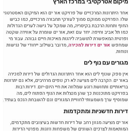
מיקום אטרקטיבי במרכז הארץ
אחד היתרונות המרכזיים של פרויקט אור ים הוא המיקום האסטרטגי
שלו. הפרויקט ממוקם סמוך לעורקי תחבורה מרכזיים, כמו כביש
החוף ותחנת הרכבת בקיסריה, מה שמקל על גישה לערים הגדולות
כמו תל אביב וחיפה. יחד עם זאת, אור ים שומרת על אווירה שקטה
ופרטית המאפשרת לתושביה ליהנות מאיכות חיים גבוהה. עבור מי
שמחפש
אור ים דירות למכירה
, מדובר בשילוב ייחודי של נגישות
ונוחות.
מגורים עם נוף לים
אין ספק שנוף לים הוא אחד היתרונות הגדולים של דירות למכירה
באור ים. הקרבה לים מציעה לא רק נופים מרהיבים, אלא גם יתרונות
בריאותיים ותחושת רוגע שמלווה את חיי היום-יום. דירות רבות
בפרויקט מתוכננות כך שהן מנצלות את הנוף הפתוח לים, מה
שמוסיף ערך משמעותי לחוויית המגורים וגם להשבחת הנכס בעתיד.
דירות חדשניות ומתקדמות
אור ים מציעה מגוון רחב של דירות חדשות בעיצובים מתקדמים,
המותאמות לצרכים השונים של משפחות וזוגות. מפרטי הדירות