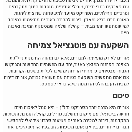
מעבר לדירות עצמן, אור ים מציעה סביבת מגורים קהילתית ותומכת.
עם פארקים רחבי ידיים, שבילי אופניים, מוסדות חינוך מתקדמים
ומרכזים קהילתיים, הפרויקט מיועד למשפחות שרוצות ליהנות
מאורח חיים בריא ומאוזן. דירות למכירה באור ים מתאימות במיוחד
למי שמחפש יותר מבית – קהילה שלמה שמספקת תמיכה ואיכות
חיים.
השקעה עם פוטנציאל צמיחה
אור ים לא רק מתאימה למגורים, אלא גם מהווה הזדמנות נדל"נית
מצוינת. הפיתוח המואץ באזור, יחד עם התשתיות החדשות והביקוש
הגבוה, מבטיחים כי מחירי הדירות ימשיכו לעלות בשנים הקרובות.
אם אתם מחפשים השקעה בטוחה עם תשואה גבוהה, אור ים דירות
למכירה הן בהחלט הזדמנות שלא כדאי לפספס.
סיכום
אור ים היא הרבה יותר מפרויקט נדל"ן – היא סמל לאיכות חיים
חדשה בישראל. עם מיקום מושלם, נוף לים, קהילה תומכת ותשתיות
מתקדמות, דירות למכירה באור ים מציעות פתרון אידיאלי למחפשי
מגורים ייחודיים. בין אם אתם משפחה, זוג צעיר או משקיעים, אור