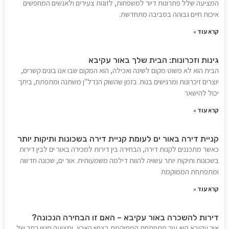
המציעה שלל פתרונות דיור למשפחות, לזוגות צעירים ולאנשים המחפשים
איכות חיים גבוהה בסביבה מתחדשת.
קרא עוד »
גינות וזכרונות: הבית שלך באור עקיבא
הבית הוא לא פשוט מקום לשינה ואכילה, הוא המקום שבו אנו בונים קשרים,
יוצרים זיכרונות ומרגישים בנוח. בזמן שהשוק הנדל"ן משתנה ומתפתח, ביתך
יכול להישאר
קרא עוד »
קניית דירה באור ים לעומת קניית דירה בשכונות ותיקות יותר
כאשר מתכננים לקנות דירה, הבחירה בין דירות למכירה באור ים לבין דירות
בשכונות ותיקות יותר עשויה להוות דילמה משמעותית. אור ים, שכונה חדשה
ומתפתחת הממוקמת
קרא עוד »
דירות להשכרה באור עקיבא – האם זו הבחירה הנכונה?
אור עקיבא היא עיר מתפתחת הממוקמת בצפון הארץ, ומציעה מגוון רחב של