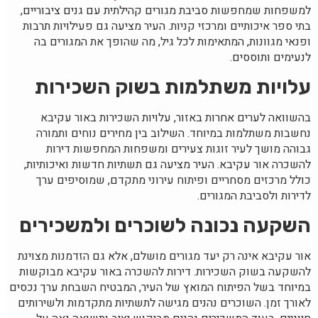
למשפחות שמחפשות סביבת מגורים קהילתית עם גנים ציבוריים,
בתי ספר איכותיים ומרכזי קניות. העיר מציעה גם פעילויות תרבות
ופנאי מגוונות, המתאימות לכל גיל, מה שהופך את המגורים בה
לנעימים ותוססים.
עלויות משתלמות בשוק השכירות
בהשוואה לערים אחרות באזור, עלויות השכירות באור עקיבא
נחשבות משתלמות במיוחד. השילוב בין מחירים נוחים ותמורה
גבוהה מושך לעיר זוגות צעירים ומשפחות המחפשות דירות
להשכרה אור עקיבא. העיר מציעה גם תשתיות חדשות ואיכותיות,
כולל מרכזים מסחריים ופיתוח עירוני מתקדם, שמוסיפים ערך
לדירות ולסביבת המגורים.
השקעה נכונה לשוכרים ולמשכירים
אור עקיבא אינה רק יעד מגורים מושלם, אלא גם הזדמנות מצוינת
להשקעה בשוק השכירות. דירות להשכרה באור עקיבא מבוקשות
במיוחד בשל הפיתוח המואץ של העיר, המבטיח השבחת ערך נכסים
לאורך זמן. השוכרים נהנים מגישה לתשתיות מתקדמות ולשירותים