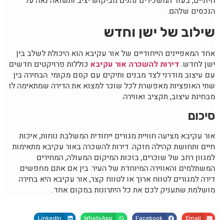
חיוניים, בעוד המשכירים נהנים מביקוש יציב ותשואה נאה על
הנכסים שלהם.
שילוב של ישן וחדש
אחד המאפיינים הייחודיים של אור עקיבא הוא היכולת לשלב בין
ישן לחדש.
דירות להשכרה אור עקיבא
כוללות פרויקטים חדשים
עם עיצוב מודרני לצד מבנים ותיקים עם קסם מקומי. הבחירה בין
שתי האופציות מאפשרת לכל שוכר למצוא את הדירה שמתאימה לו
מבחינת עיצוב, תקציב ואווירה.
סיכום
אור עקיבא מציעה חוויית מגורים ייחודית המשלבת נוחות, איכות
חיים ותחושת קהילה חזקה. דירות להשכרה באור עקיבא מתאימות
למגוון רחב של שוכרים, בזכות המיקום המעולה, המחירים
המשתלמים והאווירה המיוחדת של העיר. בין אם אתם מחפשים
דירה למגורים לטווח ארוך או לטווח קצר, אור עקיבא היא בחירה
מושלמת שתעניק לכם את כל היתרונות במקום אחד.
LinkedIn
WhatsApp
Facebook
Email