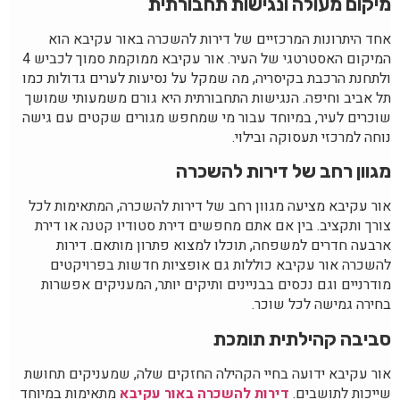
מיקום מעולה ונגישות תחבורתית
אחד היתרונות המרכזיים של דירות להשכרה באור עקיבא הוא
המיקום האסטרטגי של העיר. אור עקיבא ממוקמת סמוך לכביש 4
ולתחנת הרכבת בקיסריה, מה שמקל על נסיעות לערים גדולות כמו
תל אביב וחיפה. הנגישות התחבורתית היא גורם משמעותי שמושך
שוכרים לעיר, במיוחד עבור מי שמחפש מגורים שקטים עם גישה
נוחה למרכזי תעסוקה ובילוי.
מגוון רחב של דירות להשכרה
אור עקיבא מציעה מגוון רחב של דירות להשכרה, המתאימות לכל
צורך ותקציב. בין אם אתם מחפשים דירת סטודיו קטנה או דירת
ארבעה חדרים למשפחה, תוכלו למצוא פתרון מותאם. דירות
להשכרה אור עקיבא כוללות גם אופציות חדשות בפרויקטים
מודרניים וגם נכסים בבניינים ותיקים יותר, המעניקים אפשרות
בחירה גמישה לכל שוכר.
סביבה קהילתית תומכת
אור עקיבא ידועה בחיי הקהילה החזקים שלה, שמעניקים תחושת
שייכות לתושבים.
דירות להשכרה באור עקיבא
מתאימות במיוחד