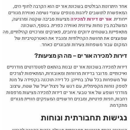
אחד היתרונות הבולטים בשכונת אור ים הוא הקרבה לחוף הים,
המאפשרת לתושבים ליהנות מנופים עוצרי נשימה ואווירת מגורים
ייחודית.
אור ים דירות למכירה
מציעות סביבה שקטה ומרגיעה,
המשלבת בין נוחות עירונית ואווירה כפרית. בנוסף, השכונה
מתאפיינת בשטחים ירוקים נרחבים, פארקים ומרכזים קהילתיים, מה
שמעצים את תחושת הקהילתיות ומגביר את האטרקטיביות של
המקום עבור משפחות צעירות ומבוגרים כאחד.
דירות למכירה אור ים – מה הן מציעות
?
דירות למכירה בשכונת אור ים נבנות בהתאם לסטנדרטים מודרניים
ואיכותיים. מדובר בדירות מרווחות ומאובזרות, המתאימות לצרכים
של משפחות בכל שלב בחייהן. כל דירה תוכננה בקפידה על מנת
לספק נוחות מקסימלית, עם דגש על ניצול יעיל של שטח, עיצוב
מודרני ושפע של אור טבעי. אור ים דירות למכירה מציעות מרפסות
רחבות, חניות פרטיות, ומבנים חדשניים המעניקים חוויית מגורים
מתקדמת.
נגישות תחבורתית ונוחות