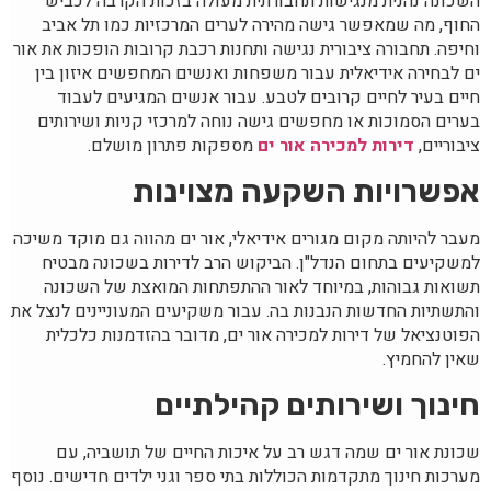
השכונה נהנית מנגישות תחבורתית מעולה בזכות הקרבה לכביש
החוף, מה שמאפשר גישה מהירה לערים המרכזיות כמו תל אביב
וחיפה. תחבורה ציבורית נגישה ותחנות רכבת קרובות הופכות את אור
ים לבחירה אידיאלית עבור משפחות ואנשים המחפשים איזון בין
חיים בעיר לחיים קרובים לטבע. עבור אנשים המגיעים לעבוד
בערים הסמוכות או מחפשים גישה נוחה למרכזי קניות ושירותים
ציבוריים,
דירות למכירה אור ים
מספקות פתרון מושלם.
אפשרויות השקעה מצוינות
מעבר להיותה מקום מגורים אידיאלי, אור ים מהווה גם מוקד משיכה
למשקיעים בתחום הנדל"ן. הביקוש הרב לדירות בשכונה מבטיח
תשואות גבוהות, במיוחד לאור ההתפתחות המואצת של השכונה
והתשתיות החדשות הנבנות בה. עבור משקיעים המעוניינים לנצל את
הפוטנציאל של דירות למכירה אור ים, מדובר בהזדמנות כלכלית
שאין להחמיץ.
חינוך ושירותים קהילתיים
שכונת אור ים שמה דגש רב על איכות החיים של תושביה, עם
מערכות חינוך מתקדמות הכוללות בתי ספר וגני ילדים חדישים. נוסף