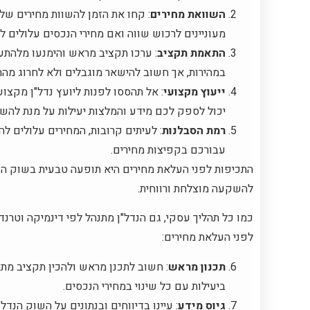
השוואת מחירים
: קחו את הזמן להשוות מחירים של 
מעוניינים לרכוש שווה ואם מחירי הנכסים עלולים ל
התאמת תקציב
: ערכו תקציב מראש והימנעו מלהתע
במהירות, אך חשוב להישאר מוגבלים ולא לחרוג מהת
ייעוץ מקצועי
: אל תהססו לפנות ליועץ נדל"ן מקצו
יכול לספק לכם מידע והמלצות יעילות על מנת להש
רמת הסבלנות
: לעיתים קרובות, המחירים עלולים 
עבורכם בקפיצות מחירים.
התכיפות לפני העלאת מחירים היא תופעה טבעית בשוק הנדל
להשקעה מוצלחת ורווחית.
כמו כל תהליך עסקי, גם הנדל"ן מתנהל לפי דינמיקה וטרנ
לפני העלאת מחירים:
תכנון מראש
: חשוב לתכנן מראש ולהכין תקציב מת
ביעילות עם כל שינוי במחירי הנכסים.
גיוס מידע
: עיינו בדיווחים ובנתונים על השוק הנדל