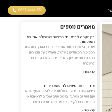
0527-4444-55
שר
מאמרים נוספים
בין יוקרה לביתיות: היישוב שמשלב את שני
העולמות
אור ים, היישוב המיוחד שנמצא במרכז הארץ, הוא אחד
המקומות המיוחדים בישראל, השוליים על חופי הים
התיכון. באור ים ניתן למצוא דירות למכירה ודירות
להשכרה
קרא עוד »
ציד דירות: טיפים לחיפוש דירות
חיפוש אחר הדירה המושלמת יכול להיות מאמץ מרגש
ועם זאת גם מאתגר. בין אם אתם שוכרים לראשונה או
מחפש דירות לקנייה, מציאת מקום חדש דורשת
קרא עוד »