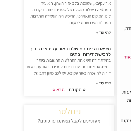
אור עקיבא, ששוכנת בלב אזור השרון, היא עיר
המתגאה בשילוב מושלם של שטחים פתוחים וקרבה
לים. המיקום הגאוגרפי, ההיסטוריה העשירה והתרבות
המגוונת הפכו אותה למקום
רה,
קרא עוד »
מציאת הבית המושלם באור עקיבא: מדריך
לרכישת דירות ובתים
אור
בחירת דירה היא אחת ההחלטות החשובות ביותר
בחיים. אם אתם מחפשים דירות למכירה באור עקיבא או
דירות להשכרה באור עקיבא, יש לכם מגוון רחב של
קרא עוד »
« הקודם
הבא »
יפות
ת
ניוזלטר
מיקום
מעוניינים לקבל מאיתנו עדכונים?