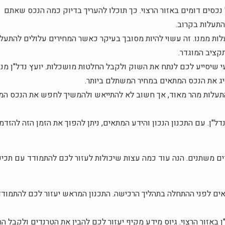
נכסים דומים באזור הרצוי. כך תוכלו להעריך בדיוק כמה הנכס שאתם
התעלות בקרוב.
לות ממנו. זה עשוי להיות מסובך בעיקר כאשר המחירים עלולים להתעל
קציב המוגדר.
עי שיסייע לכם לנתח את השוק ולקבל החלטות מושכלות. יועץ נדל"ן מנ
יג את הנכס המתאים במחיר המשתלם ביותר.
להתעלות מהר מאוד, אך חשוב לא להתייאש ולהמשיך לחפש את הנכס המ
"ן. עם התכנון הנכון והידע המתאים, ניתן להפוך את הזמן הזה להזדמ
דים משתנים. הנה עוד כמה עצות שיכולות לעזור לכם להתמודד עם תכי
אים לפני ההתחלה בתהליך הרכישה. התכנון המראש יעזור לכם להתמודד
"ן באזור הרצוי. גיוס מידע מקיף יעזור לכם להבין את הטרנדים ולקבל ה