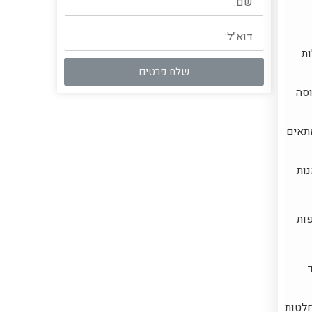
ות
שלח פרטים
וסה
תאים
נות
פות
חלטות