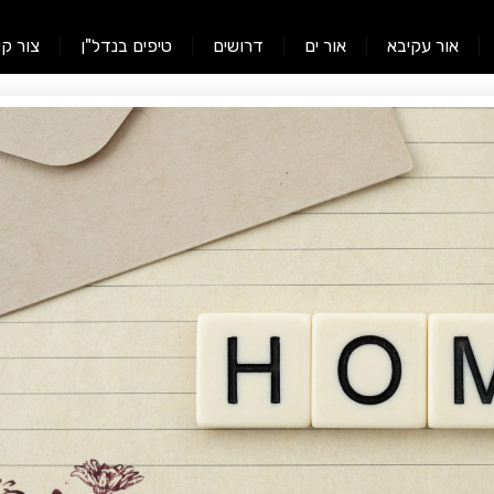
אור עקיבא
אור ים
דרושים
טיפים בנדל"ן
צור ק