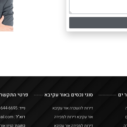
ר ים
סוגי נכסים באור עקיבא
פרטי התקשרו
ה
דירות להשכרה אור עקיבא
נייד:
050-644-6695
ם
אור עקיבא דירות למכירה
דוא"ל :
or.keisar@gmail.com
ה
דירות למכירה אור עקיבא
כתובת:
קניון אור