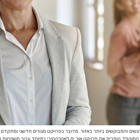
גשים והמבוקשים ביותר באזור. מדובר בפרויקט מגורים חדשני ומתקדם ה
צוב המוקפד הופכים את פרויקט אור ים לאטרקטיבי במיוחד עבור משפחות 