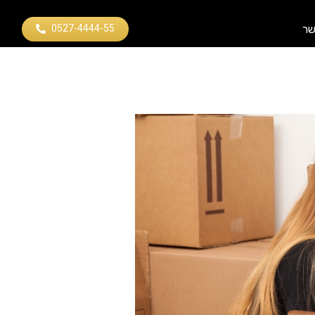
0527-4444-55
שר