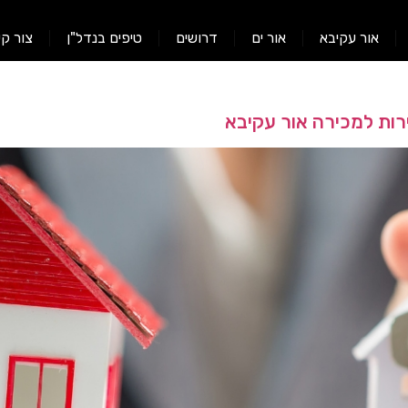
אור עקיבא
אור ים
דרושים
טיפים בנדל"ן
צור ק
רות למכירה אור עקיבא