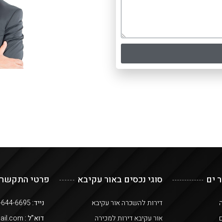
ר ים
סוגי נכסים באור עקיבא
פרטי התקשרו
ה
דירות להשכרה אור עקיבא
נייד:
050-644-6695
ם
אור עקיבא דירות למכירה
דוא"ל :
or.keisar@gmail.com