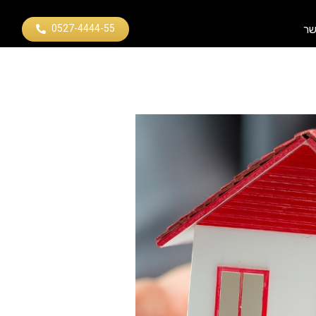
0527-4444-55
שר